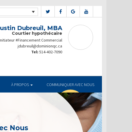
Justin Dubreuil, MBA
Courtier hypothécaire
initiateur #Financement Commercial
jdubreuil@dominionqc.ca
Tel:
514-402-7090
À PROPOS
COMMUNIQUER AVEC NOUS
ec Nous