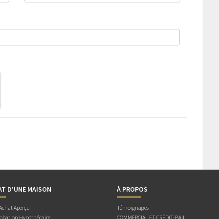
AT D’UNE MAISON
À PROPOS
 Achat Aperçu
Témoignages
obation Hypothécaire
COMMERCIAL ET CRÉDIT-BAIL